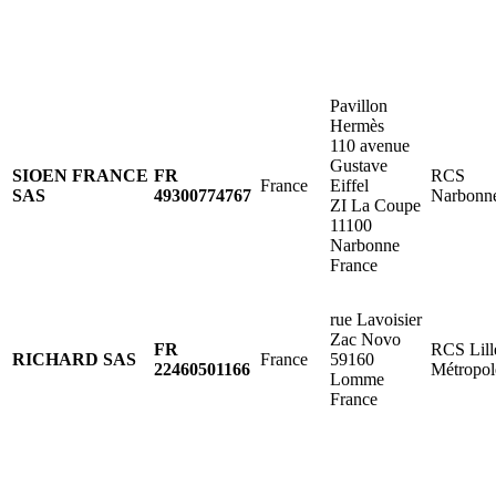
Pavillon
Hermès
110 avenue
Gustave
SIOEN FRANCE
FR
RCS
France
Eiffel
SAS
49300774767
Narbonn
ZI La Coupe
11100
Narbonne
France
rue Lavoisier
Zac Novo
​FR
RCS Lill
RICHARD SAS
France
59160
22460501166
Métropol
Lomme
France