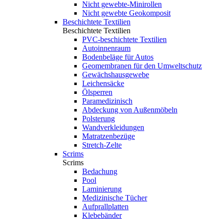
Nicht gewebte-Minirollen
Nicht gewebte Geokomposit
Beschichtete Textilien
Beschichtete Textilien
PVC-beschichtete Textilien
Autoinnenraum
Bodenbeläge für Autos
Geomembranen für den Umweltschutz
Gewächshausgewebe
Leichensäcke
Ölsperren
Paramedizinisch
Abdeckung von Außenmöbeln
Polsterung
Wandverkleidungen
Matratzenbezüge
Stretch-Zelte
Scrims
Scrims
Bedachung
Pool
Laminierung
Medizinische Tücher
Aufprallplatten
Klebebänder