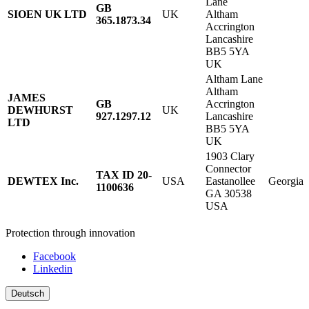
Lane
​GB
SIOEN UK LTD
UK
Altham
365.1873.34
Accrington
Lancashire
BB5 5YA
UK
Altham Lane
Altham
JAMES
​GB
Accrington
DEWHURST
UK
927.1297.12
Lancashire
LTD
BB5 5YA
UK
1903 Clary
Connector
TAX ID 20-
DEWTEX Inc.
USA
Eastanollee
Georgia
1100636
GA 30538
USA
Protection through innovation
Facebook
Linkedin
Deutsch