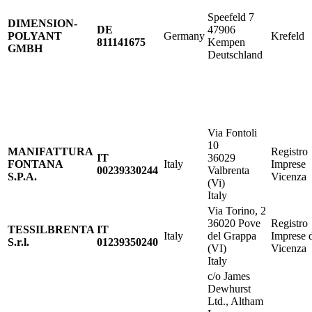
Speefeld 7
DIMENSION-
DE
47906
POLYANT
Germany
Krefeld
811141675
Kempen
GMBH
Deutschland
Via Fontoli
10
MANIFATTURA
Registro
IT​
36029
FONTANA
Italy
Imprese
00239330244
Valbrenta
S.P.A.
Vicenza
(Vi)
Italy
Via Torino, 2
36020 Pove
Registro
TESSILBRENTA
IT
Italy
del Grappa
Imprese 
S.r.l.
01239350240
(VI)
Vicenza
Italy
c/o James
Dewhurst
Ltd., Altham