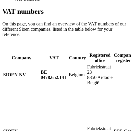
VAT numbers
On this page, you can find an overview of the VAT numbers of our
different Sioen companies, listed in the table below for your
reference.
Registered
Compan
Company
VAT
Country
office
register
Fabriekstraat
BE
23
SIOEN NV
Belgium
0478.652.141
8850 Ardooie
België
Fabriekstraat