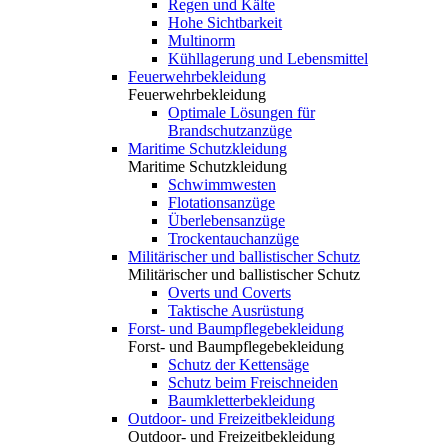
Regen und Kälte
Hohe Sichtbarkeit
Multinorm
Kühllagerung und Lebensmittel
Feuerwehrbekleidung
Feuerwehrbekleidung
Optimale Lösungen für
Brandschutzanzüge
Maritime Schutzkleidung
Maritime Schutzkleidung
Schwimmwesten
Flotationsanzüge
Überlebensanzüge
Trockentauchanzüge
Militärischer und ballistischer Schutz
Militärischer und ballistischer Schutz
Overts und Coverts
Taktische Ausrüstung
Forst- und Baumpflegebekleidung
Forst- und Baumpflegebekleidung
Schutz der Kettensäge
Schutz beim Freischneiden
Baumkletterbekleidung
Outdoor- und Freizeitbekleidung
Outdoor- und Freizeitbekleidung