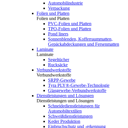
Automobilindustrie
Verpackung
Folien und Platten
Folien und Platten
PVC-Folien und Platten
TPO-Folien und Platten
Pond liners
Sonnenblenden, Kofferraummatten,
Gepäckabdeckungen und Fersenmatten
Laminate
Laminate
Segeltücher
Rucksäcke
Verbundwerkstoffe
Verbundwerkstoffe
SRPP-Gewebe
Tyra PLY®-Gewebe-Technologie
Glasgewebe-Verbundwerkstoffe
Dienstleistungen und Lösungen
Dienstleistungen und Lösungen
Schneidedienstleistungen für
Automobiltextilien
Schweißdienstleistungen
Keder Produktion
Einbruchschutz und -erkennung