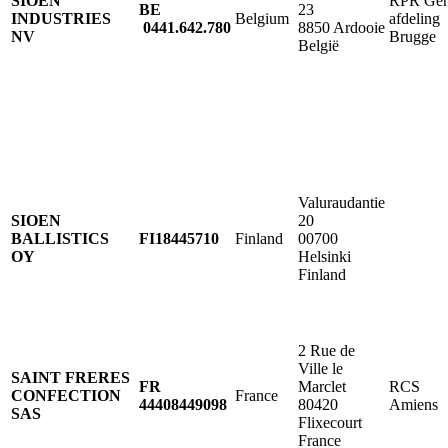
SIOEN
RPR Gen
​BE
23
INDUSTRIES
Belgium
afdeling
0441.642.780
8850 Ardooie
NV
Brugge
België
Valuraudantie
SIOEN
20
BALLISTICS
FI18445710
Finland
00700
OY
Helsinki
Finland
2 Rue de
Ville le
SAINT FRERES
FR
Marclet
RCS
CONFECTION
France
44408449098
80420
Amiens
SAS
Flixecourt
France